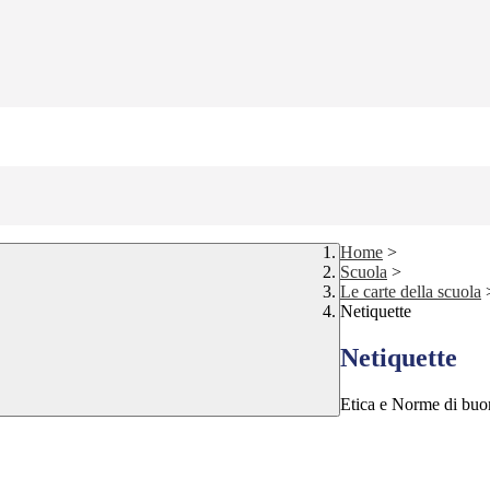
Home
>
Scuola
>
Le carte della scuola
Netiquette
Netiquette
Etica e Norme di buon 