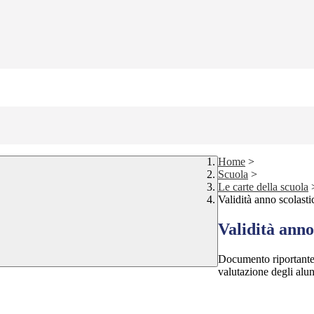
Home
>
Scuola
>
Le carte della scuola
Validità anno scolasti
Validità anno
Documento riportante 
valutazione degli alu