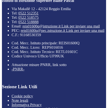
Istituto di Istruzione Superiore Blaise Pascal
Via Makallè 12 - 42124 Reggio Emilia
Tel:
0522 512351
Tel:
0522 518575
Tel:
0522 518888
Email:
reis01600q@istruzione.it
Link per inviare una mail
PEC:
reis01600q@pec.istruzione.it
Link per inviare una mail
C.F.: 91168530359
Cod. Mecc. Istituto principale: REIS01600Q
Cod. Mecc. Liceo: REPS016016
Cod. Mecc. Istituto Tecnico: RETL01601C
Codice Univoco Ufficio UF99UK
Attuazione misure PNRR, link sotto
-PNRR-
Sezione Link Utili
Cookie policy
Note legali
Informativa Privacy