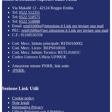
Via Makallè 12 - 42124 Reggio Emilia
Tel:
0522 512351
Tel:
0522 518575
Tel:
0522 518888
Email:
reis01600q@istruzione.it
Link per inviare una mail
PEC:
reis01600q@pec.istruzione.it
Link per inviare una mail
C.F.: 91168530359
Cod. Mecc. Istituto principale: REIS01600Q
Cod. Mecc. Liceo: REPS016016
Cod. Mecc. Istituto Tecnico: RETL01601C
Codice Univoco Ufficio UF99UK
Attuazione misure PNRR, link sotto
-PNRR-
Sezione Link Utili
Cookie policy
Note legali
Informativa Privacy
Ufficio Relazioni con il Pubblico