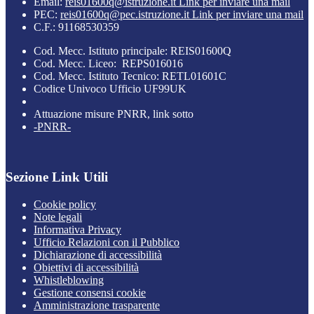
Email:
reis01600q@istruzione.it
Link per inviare una mail
PEC:
reis01600q@pec.istruzione.it
Link per inviare una mail
C.F.: 91168530359
Cod. Mecc. Istituto principale: REIS01600Q
Cod. Mecc. Liceo: REPS016016
Cod. Mecc. Istituto Tecnico: RETL01601C
Codice Univoco Ufficio UF99UK
Attuazione misure PNRR, link sotto
-PNRR-
Sezione Link Utili
Cookie policy
Note legali
Informativa Privacy
Ufficio Relazioni con il Pubblico
Dichiarazione di accessibilità
Obiettivi di accessibilità
Whistleblowing
Gestione consensi cookie
Amministrazione trasparente