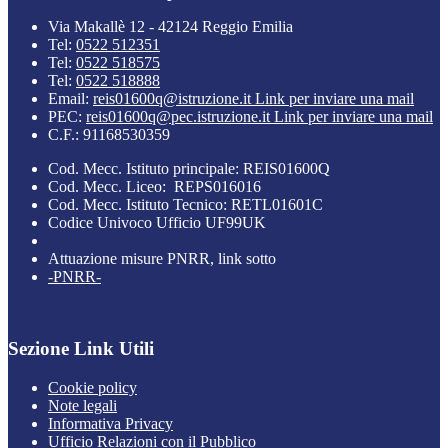
Via Makallè 12 - 42124 Reggio Emilia
Tel:
0522 512351
Tel:
0522 518575
Tel:
0522 518888
Email:
reis01600q@istruzione.it
Link per inviare una mail
PEC:
reis01600q@pec.istruzione.it
Link per inviare una mail
C.F.: 91168530359
Cod. Mecc. Istituto principale: REIS01600Q
Cod. Mecc. Liceo: REPS016016
Cod. Mecc. Istituto Tecnico: RETL01601C
Codice Univoco Ufficio UF99UK
Attuazione misure PNRR, link sotto
-PNRR-
Sezione Link Utili
Cookie policy
Note legali
Informativa Privacy
Ufficio Relazioni con il Pubblico