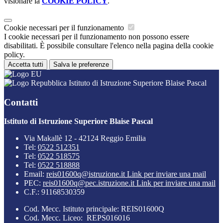
visionare la
COOKIE POLICY
.
Cookie necessari per il funzionamento
I cookie necessari per il funzionamento non possono essere
disabilitati. È possibile consultare l'elenco nella pagina della cookie
policy.
Accetta tutti
Salva le preferenze
Istituto di Istruzione Superiore Blaise Pascal
Contatti
Istituto di Istruzione Superiore Blaise Pascal
Via Makallè 12 - 42124 Reggio Emilia
Tel:
0522 512351
Tel:
0522 518575
Tel:
0522 518888
Email:
reis01600q@istruzione.it
Link per inviare una mail
PEC:
reis01600q@pec.istruzione.it
Link per inviare una mail
C.F.: 91168530359
Cod. Mecc. Istituto principale: REIS01600Q
Cod. Mecc. Liceo: REPS016016