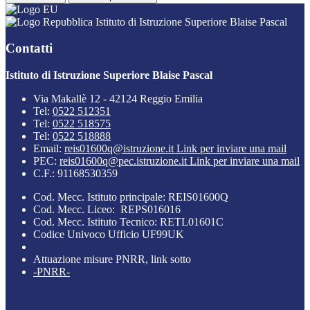
Istituto di Istruzione Superiore Blaise Pascal
Contatti
Istituto di Istruzione Superiore Blaise Pascal
Via Makallè 12 - 42124 Reggio Emilia
Tel:
0522 512351
Tel:
0522 518575
Tel:
0522 518888
Email:
reis01600q@istruzione.it
Link per inviare una mail
PEC:
reis01600q@pec.istruzione.it
Link per inviare una mail
C.F.: 91168530359
Cod. Mecc. Istituto principale: REIS01600Q
Cod. Mecc. Liceo: REPS016016
Cod. Mecc. Istituto Tecnico: RETL01601C
Codice Univoco Ufficio UF99UK
Attuazione misure PNRR, link sotto
-PNRR-