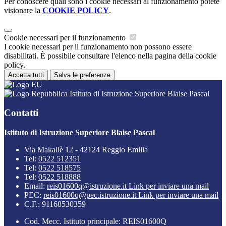
Per conoscere quali sono i cookie necessari al funzionamento potete
visionare la
COOKIE POLICY
.
Cookie necessari per il funzionamento
I cookie necessari per il funzionamento non possono essere
disabilitati. È possibile consultare l'elenco nella pagina della cookie
policy.
Accetta tutti
Salva le preferenze
Istituto di Istruzione Superiore Blaise Pascal
Contatti
Istituto di Istruzione Superiore Blaise Pascal
Via Makallè 12 - 42124 Reggio Emilia
Tel:
0522 512351
Tel:
0522 518575
Tel:
0522 518888
Email:
reis01600q@istruzione.it
Link per inviare una mail
PEC:
reis01600q@pec.istruzione.it
Link per inviare una mail
C.F.: 91168530359
Cod. Mecc. Istituto principale: REIS01600Q