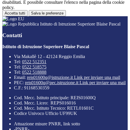
disabilitati. È possibile consultare l'elenco nella pagina della cookie
policy.
Accetta tutti
Salva le preferenze
Istituto di Istruzione Superiore Blaise Pascal
Contatti
Istituto di Istruzione Superiore Blaise Pascal
Via Makallè 12 - 42124 Reggio Emilia
Tel:
0522 512351
Tel:
0522 518575
Tel:
0522 518888
Email:
reis01600q@istruzione.it
Link per inviare una mail
PEC:
reis01600q@pec.istruzione.it
Link per inviare una mail
C.F.: 91168530359
Cod. Mecc. Istituto principale: REIS01600Q
Cod. Mecc. Liceo: REPS016016
Cod. Mecc. Istituto Tecnico: RETL01601C
Codice Univoco Ufficio UF99UK
Attuazione misure PNRR, link sotto
-PNRR-