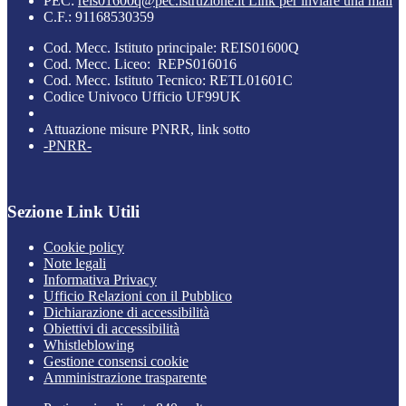
PEC:
reis01600q@pec.istruzione.it
Link per inviare una mail
C.F.: 91168530359
Cod. Mecc. Istituto principale: REIS01600Q
Cod. Mecc. Liceo: REPS016016
Cod. Mecc. Istituto Tecnico: RETL01601C
Codice Univoco Ufficio UF99UK
Attuazione misure PNRR, link sotto
-PNRR-
Sezione Link Utili
Cookie policy
Note legali
Informativa Privacy
Ufficio Relazioni con il Pubblico
Dichiarazione di accessibilità
Obiettivi di accessibilità
Whistleblowing
Gestione consensi cookie
Amministrazione trasparente