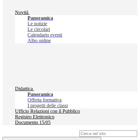
Novità
Panoramica
Le notizie
Le circolari
Calendario eventi
Albo online
Didattica
Panoramica
Offerta formativa
I progetti delle classi
Ufficio Relazioni con il Pubblico
Registro Elettronico
Documento 15/05
Campo di ricerca per le pagine del sito