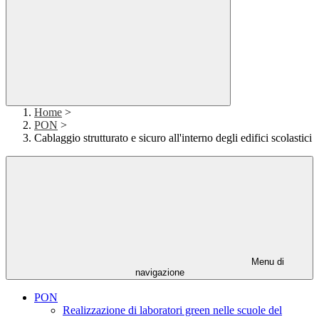
Home
>
PON
>
Cablaggio strutturato e sicuro all'interno degli edifici scolastici
Menu di
navigazione
PON
Realizzazione di laboratori green nelle scuole del