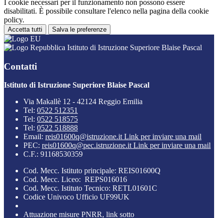
I cookie necessari per il funzionamento non possono essere
disabilitati. È possibile consultare l'elenco nella pagina della cookie
policy.
Accetta tutti
Salva le preferenze
Istituto di Istruzione Superiore Blaise Pascal
Contatti
Istituto di Istruzione Superiore Blaise Pascal
Via Makallè 12 - 42124 Reggio Emilia
Tel:
0522 512351
Tel:
0522 518575
Tel:
0522 518888
Email:
reis01600q@istruzione.it
Link per inviare una mail
PEC:
reis01600q@pec.istruzione.it
Link per inviare una mail
C.F.: 91168530359
Cod. Mecc. Istituto principale: REIS01600Q
Cod. Mecc. Liceo: REPS016016
Cod. Mecc. Istituto Tecnico: RETL01601C
Codice Univoco Ufficio UF99UK
Attuazione misure PNRR, link sotto