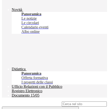
Novità
Panoramica
Le notizie
Le circolari
Calendario eventi
Albo online
Didattica
Panoramica
Offerta formativa
I progetti delle classi
Ufficio Relazioni con il Pubblico
Registro Elettronico
Documento 15/05
Campo di ricerca per le pagine del sito