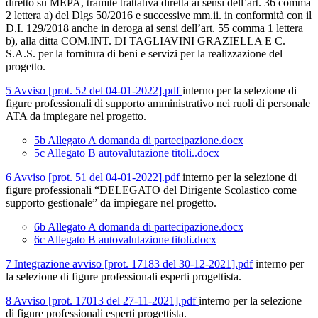
diretto su MEPA, tramite trattativa diretta ai sensi dell’art. 36 comma
2 lettera a) del Dlgs 50/2016 e successive mm.ii. in conformità con il
D.I. 129/2018 anche in deroga ai sensi dell’art. 55 comma 1 lettera
b), alla ditta COM.INT. DI TAGLIAVINI GRAZIELLA E C.
S.A.S. per la fornitura di beni e servizi per la realizzazione del
progetto.
5 Avviso [prot. 52 del 04-01-2022].pdf
interno per la selezione di
figure professionali di supporto amministrativo nei ruoli di personale
ATA da impiegare nel progetto.
5b Allegato A domanda di partecipazione.docx
5c Allegato B autovalutazione titoli..docx
6 Avviso [prot. 51 del 04-01-2022].pdf
interno per la selezione di
figure professionali “DELEGATO del Dirigente Scolastico come
supporto gestionale” da impiegare nel progetto.
6b Allegato A domanda di partecipazione.docx
6c Allegato B autovalutazione titoli.docx
7 Integrazione avviso [prot. 17183 del 30-12-2021].pdf
interno per
la selezione di figure professionali esperti progettista.
8 Avviso [prot. 17013 del 27-11-2021].pdf
interno per la selezione
di figure professionali esperti progettista.