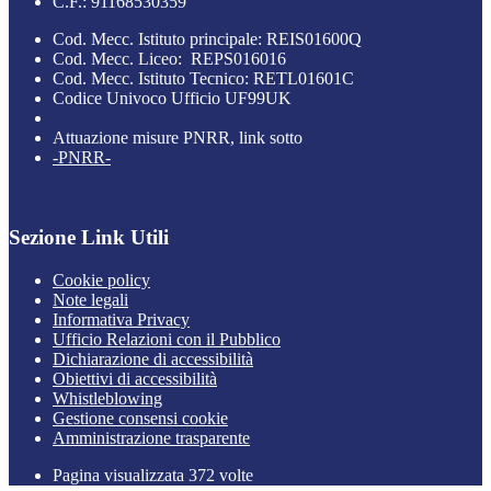
C.F.: 91168530359
Cod. Mecc. Istituto principale: REIS01600Q
Cod. Mecc. Liceo: REPS016016
Cod. Mecc. Istituto Tecnico: RETL01601C
Codice Univoco Ufficio UF99UK
Attuazione misure PNRR, link sotto
-PNRR-
Sezione Link Utili
Cookie policy
Note legali
Informativa Privacy
Ufficio Relazioni con il Pubblico
Dichiarazione di accessibilità
Obiettivi di accessibilità
Whistleblowing
Gestione consensi cookie
Amministrazione trasparente
Pagina visualizzata
372
volte