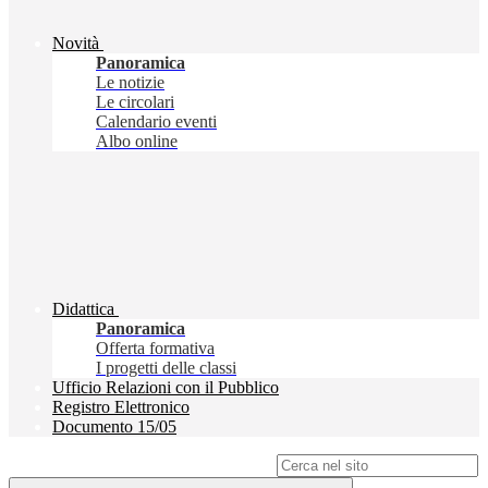
Novità
Panoramica
Le notizie
Le circolari
Calendario eventi
Albo online
Didattica
Panoramica
Offerta formativa
I progetti delle classi
Ufficio Relazioni con il Pubblico
Registro Elettronico
Documento 15/05
Campo di ricerca per le pagine del sito