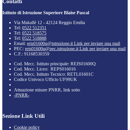
Contatti
Istituto di Istruzione Superiore Blaise Pascal
Via Makallè 12 - 42124 Reggio Emilia
Tel:
0522 512351
Tel:
0522 518575
Tel:
0522 518888
Email:
reis01600q@istruzione.it
Link per inviare una mail
PEC:
reis01600q@pec.istruzione.it
Link per inviare una mail
C.F.: 91168530359
Cod. Mecc. Istituto principale: REIS01600Q
Cod. Mecc. Liceo: REPS016016
Cod. Mecc. Istituto Tecnico: RETL01601C
Codice Univoco Ufficio UF99UK
Attuazione misure PNRR, link sotto
-PNRR-
Sezione Link Utili
Cookie policy