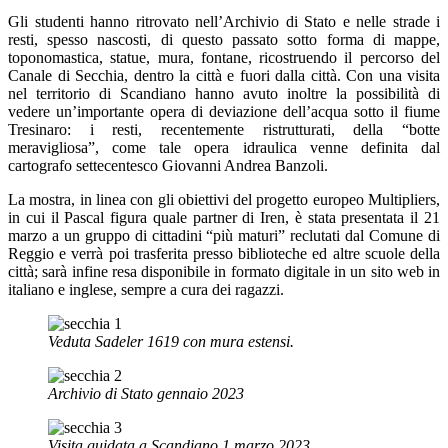
Gli studenti hanno ritrovato nell’Archivio di Stato e nelle strade i
resti, spesso nascosti, di questo passato sotto forma di mappe,
toponomastica, statue, mura, fontane, ricostruendo il percorso del
Canale di Secchia, dentro la città e fuori dalla città. Con una visita
nel territorio di Scandiano hanno avuto inoltre la possibilità di
vedere un’importante opera di deviazione dell’acqua sotto il fiume
Tresinaro: i resti, recentemente ristrutturati, della “botte
meravigliosa”, come tale opera idraulica venne definita dal
cartografo settecentesco Giovanni Andrea Banzoli.
La mostra, in linea con gli obiettivi del progetto europeo Multipliers,
in cui il Pascal figura quale partner di Iren, è stata presentata il 21
marzo a un gruppo di cittadini “più maturi” reclutati dal Comune di
Reggio e verrà poi trasferita presso biblioteche ed altre scuole della
città; sarà infine resa disponibile in formato digitale in un sito web in
italiano e inglese, sempre a cura dei ragazzi.
Veduta Sadeler 1619 con mura estensi.
Archivio di Stato gennaio 2023
Visita guidata a Scandiano 1 marzo 2023