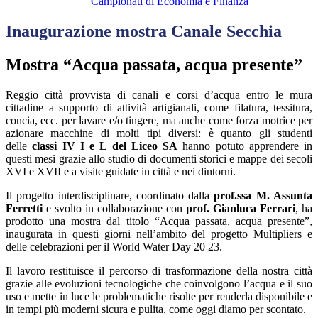
Campionati di Economia e Finanza
Inaugurazione mostra Canale Secchia
Mostra
“
Acqua passata, acqua presente
”
Reggio città provvista di canali e corsi d’acqua entro le mura
cittadine a supporto di attività artigianali, come filatura, tessitura,
concia, ecc. per lavare e/o tingere, ma anche come forza motrice per
azionare macchine di molti tipi diversi: è quanto gli studenti
delle
classi IV I e L del Liceo SA
hanno potuto apprendere in
questi mesi grazie allo studio di documenti storici e mappe dei secoli
XVI e XVII e a visite guidate in città e nei dintorni.
Il progetto interdisciplinare, coordinato dalla
prof.ssa M. Assunta
Ferretti
e svolto in collaborazione con
prof. Gianluca Ferrari
, ha
prodotto una mostra dal titolo “Acqua passata, acqua presente”,
inaugurata in questi giorni nell’ambito del progetto Multipliers e
delle celebrazioni per il World Water Day 20 23.
Il lavoro restituisce il percorso di trasformazione della nostra città
grazie alle evoluzioni tecnologiche che coinvolgono l’acqua e il suo
uso e mette in luce le problematiche risolte per renderla disponibile e
in tempi più moderni sicura e pulita, come oggi diamo per scontato.