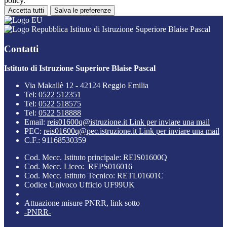
policy.
Accetta tutti
Salva le preferenze
Istituto di Istruzione Superiore Blaise Pascal
Contatti
Istituto di Istruzione Superiore Blaise Pascal
Via Makallè 12 - 42124 Reggio Emilia
Tel:
0522 512351
Tel:
0522 518575
Tel:
0522 518888
Email:
reis01600q@istruzione.it
Link per inviare una mail
PEC:
reis01600q@pec.istruzione.it
Link per inviare una mail
C.F.: 91168530359
Cod. Mecc. Istituto principale: REIS01600Q
Cod. Mecc. Liceo: REPS016016
Cod. Mecc. Istituto Tecnico: RETL01601C
Codice Univoco Ufficio UF99UK
Attuazione misure PNRR, link sotto
-PNRR-