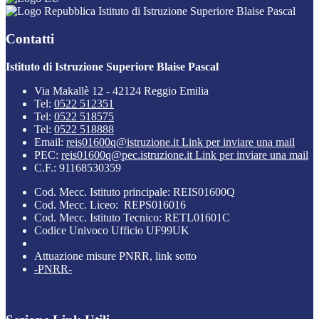
Istituto di Istruzione Superiore Blaise Pascal
Contatti
Istituto di Istruzione Superiore Blaise Pascal
Via Makallè 12 - 42124 Reggio Emilia
Tel:
0522 512351
Tel:
0522 518575
Tel:
0522 518888
Email:
reis01600q@istruzione.it
Link per inviare una mail
PEC:
reis01600q@pec.istruzione.it
Link per inviare una mail
C.F.: 91168530359
Cod. Mecc. Istituto principale: REIS01600Q
Cod. Mecc. Liceo: REPS016016
Cod. Mecc. Istituto Tecnico: RETL01601C
Codice Univoco Ufficio UF99UK
Attuazione misure PNRR, link sotto
-PNRR-