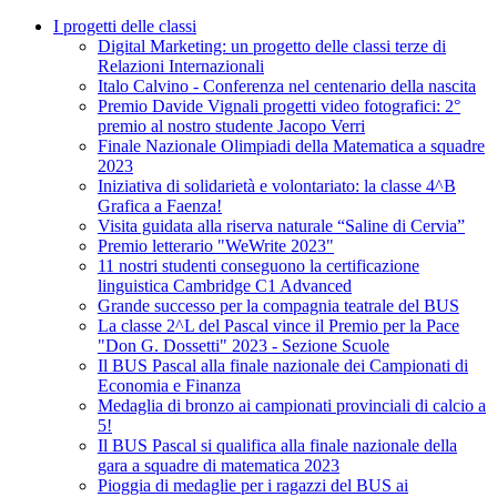
I progetti delle classi
Digital Marketing: un progetto delle classi terze di
Relazioni Internazionali
Italo Calvino - Conferenza nel centenario della nascita
Premio Davide Vignali progetti video fotografici: 2°
premio al nostro studente Jacopo Verri
Finale Nazionale Olimpiadi della Matematica a squadre
2023
Iniziativa di solidarietà e volontariato: la classe 4^B
Grafica a Faenza!
Visita guidata alla riserva naturale “Saline di Cervia”
Premio letterario "WeWrite 2023"
11 nostri studenti conseguono la certificazione
linguistica Cambridge C1 Advanced
Grande successo per la compagnia teatrale del BUS
La classe 2^L del Pascal vince il Premio per la Pace
"Don G. Dossetti" 2023 - Sezione Scuole
Il BUS Pascal alla finale nazionale dei Campionati di
Economia e Finanza
Medaglia di bronzo ai campionati provinciali di calcio a
5!
Il BUS Pascal si qualifica alla finale nazionale della
gara a squadre di matematica 2023
Pioggia di medaglie per i ragazzi del BUS ai