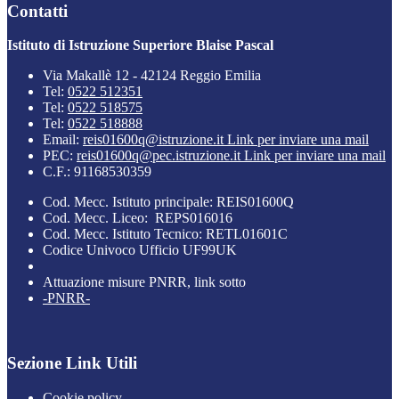
Contatti
Istituto di Istruzione Superiore Blaise Pascal
Via Makallè 12 - 42124 Reggio Emilia
Tel:
0522 512351
Tel:
0522 518575
Tel:
0522 518888
Email:
reis01600q@istruzione.it
Link per inviare una mail
PEC:
reis01600q@pec.istruzione.it
Link per inviare una mail
C.F.: 91168530359
Cod. Mecc. Istituto principale: REIS01600Q
Cod. Mecc. Liceo: REPS016016
Cod. Mecc. Istituto Tecnico: RETL01601C
Codice Univoco Ufficio UF99UK
Attuazione misure PNRR, link sotto
-PNRR-
Sezione Link Utili
Cookie policy