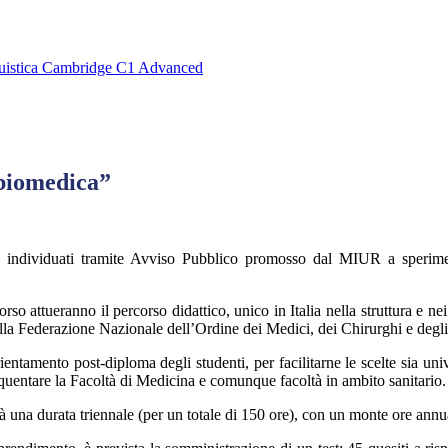
inguistica Cambridge C1 Advanced
 biomedica”
tuti individuati tramite Avviso Pubblico promosso dal MIUR a sperim
corso attueranno il percorso didattico, unico in Italia nella struttura e ne
della Federazione Nazionale dell’Ordine dei Medici, dei Chirurghi e degli
ientamento post-diploma degli studenti, per facilitarne le scelte sia univ
requentare la Facoltà di Medicina e comunque facoltà in ambito sanitario.
rà una durata triennale (per un totale di 150 ore), con un monte ore annu