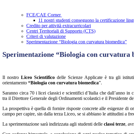
FCE/CAE Corner
11 nostri studenti conseguono la certificazione l
Credito per attività extracurricolari
Centri Territoriali di Supporto (CTS)
Criteri di valutazione
Sperimentazione “Biologia con curvatura biomedica”
Sperimentazione “Biologia con curvatura
Il nostro
Liceo Scientifico
delle Scienze Applicate è tra gli isti
orientamento
“Biologia con curvatura biomedica
”.
Saranno circa 70 i licei classici e scientifici d’Italia che dall’anno in 
tra il Direttore Generale degli Ordinamenti scolastici e il Presidente 
La prospettiva è quella di fornire risposte concrete alle esigenze di or
campo per capire, sin dalla terza Liceo, se si abbiano le attitudini a f
La sperimentazione sarà indirizzata agli studenti delle
classi terze
, av