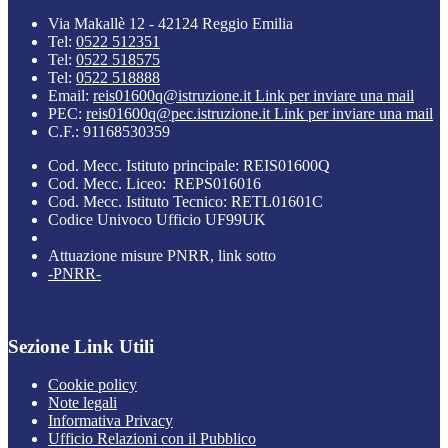
Via Makallè 12 - 42124 Reggio Emilia
Tel:
0522 512351
Tel:
0522 518575
Tel:
0522 518888
Email:
reis01600q@istruzione.it
Link per inviare una mail
PEC:
reis01600q@pec.istruzione.it
Link per inviare una mail
C.F.: 91168530359
Cod. Mecc. Istituto principale: REIS01600Q
Cod. Mecc. Liceo: REPS016016
Cod. Mecc. Istituto Tecnico: RETL01601C
Codice Univoco Ufficio UF99UK
Attuazione misure PNRR, link sotto
-PNRR-
Sezione Link Utili
Cookie policy
Note legali
Informativa Privacy
Ufficio Relazioni con il Pubblico