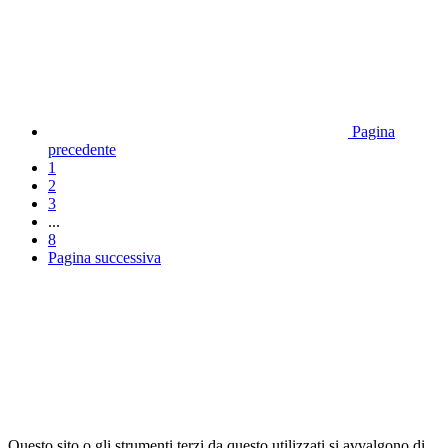
Pagina
precedente
1
2
3
...
8
Pagina successiva
Questo sito o gli strumenti terzi da questo utilizzati si avvalgono di