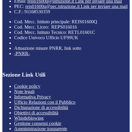
Email:
reis01600q@istruzione.it
Link per inviare una mail
PEC:
reis01600q@pec.istruzione.it
Link per inviare una mail
C.F.: 91168530359
Cod. Mecc. Istituto principale: REIS01600Q
Cod. Mecc. Liceo: REPS016016
Cod. Mecc. Istituto Tecnico: RETL01601C
Codice Univoco Ufficio UF99UK
Attuazione misure PNRR, link sotto
-PNRR-
Sezione Link Utili
Cookie policy
Note legali
Informativa Privacy
Ufficio Relazioni con il Pubblico
Dichiarazione di accessibilità
Obiettivi di accessibilità
Whistleblowing
Gestione consensi cookie
Amministrazione trasparente