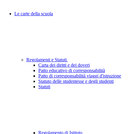
Le carte della scuola
Regolamenti e Statuti
Carta dei diritti e dei doveri
Patto educativo di corresponsabilità
Patto di corresponsabilità viaggi d'istruzione
Statuto delle studentesse e degli studenti
Statuti
Regolamento di Istituto