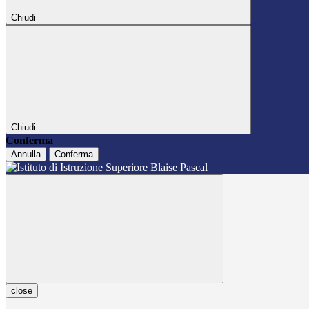
Chiudi
Chiudi
Conferma
Annulla
Conferma
close