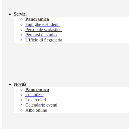
Servizi
Panoramica
Famiglie e studenti
Personale scolastico
Percorsi di studio
Ufficio di Segreteria
Novità
Panoramica
Le notizie
Le circolari
Calendario eventi
Albo online