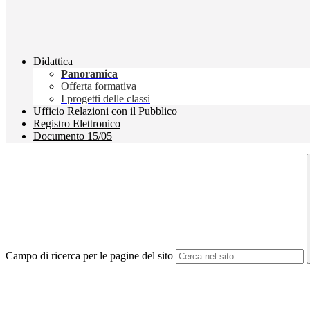
Didattica
Panoramica
Offerta formativa
I progetti delle classi
Ufficio Relazioni con il Pubblico
Registro Elettronico
Documento 15/05
Campo di ricerca per le pagine del sito