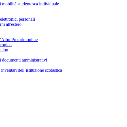
di mobilità studentesca individuale
elettronici personali
ni all'estero
l’Albo Pretorio online
tronico
ation
ai documenti amministrativi
nventari dell’istituzione scolastica