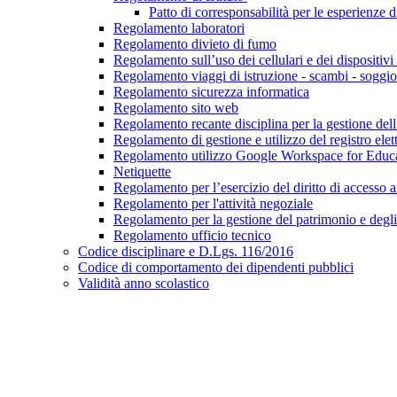
Patto di corresponsabilità per le esperienze 
Regolamento laboratori
Regolamento divieto di fumo
Regolamento sull’uso dei cellulari e dei dispositivi 
Regolamento viaggi di istruzione - scambi - soggior
Regolamento sicurezza informatica
Regolamento sito web
Regolamento recante disciplina per la gestione del
Regolamento di gestione e utilizzo del registro elet
Regolamento utilizzo Google Workspace for Educ
Netiquette
Regolamento per l’esercizio del diritto di accesso 
Regolamento per l'attività negoziale
Regolamento per la gestione del patrimonio e degli i
Regolamento ufficio tecnico
Codice disciplinare e D.Lgs. 116/2016
Codice di comportamento dei dipendenti pubblici
Validità anno scolastico