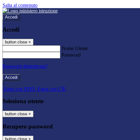
Salta al contenuto
Accedi
Accedi
button close
×
Nome Utente
Password
Password dimenticata?
-
Entra con SPID
Entra con CIE
Seleziona utente
button close
×
Recupero password
button close
×