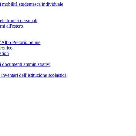
di mobilità studentesca individuale
elettronici personali
ni all'estero
l’Albo Pretorio online
tronico
ation
ai documenti amministrativi
nventari dell’istituzione scolastica