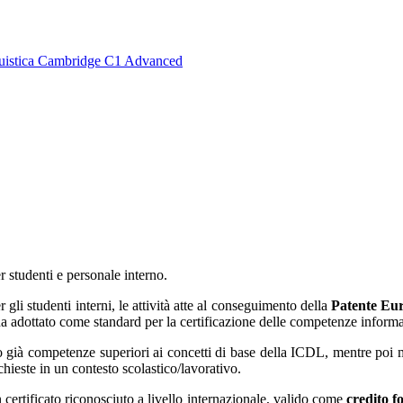
inguistica Cambridge C1 Advanced
 studenti e personale interno.
i studenti interni, le attività atte al conseguimento della
Patente Eur
a ha adottato come standard per la certificazione delle competenze infor
no già competenze superiori ai concetti di base della ICDL, mentre poi 
hieste in un contesto scolastico/lavorativo.
ertificato riconosciuto a livello internazionale, valido come
credito f