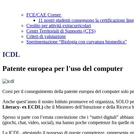
FCE/CAE Corner
11 nostri studenti conseguono la certificazione l
Credito per attività extracurricolari
Centri Territoriali di Supporto (CTS)
Criteri di valutazione
Sperimentazione “Biologia con curvatura biomedica”
ICDL
Patente europea per l'uso del computer
Corsi per il conseguimento della patente europea del computer solo per
Anche quest’anno il nostro Istituto promuove ed organizza, SOLO per gl
Literacy- ex ECDL)
che il Ministero dell’Istruzione e della Ricerc
Spesso si parte con l’errata convinzione che i “nativi digitali” abbia
(giochi, chat, video, social), ma hanno poche competenze fra quelle ric
La ICDL, attestando il possesso di queste competenze, rappresenta un c