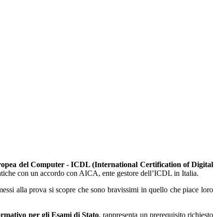
opea del Computer - ICDL (International Certification of Digital
matiche con un accordo con AICA, ente gestore dell’ICDL in Italia.
messi alla prova si scopre che sono bravissimi in quello che piace loro
ormativo per gli Esami di Stato
, rappresenta un prerequisito richiesto